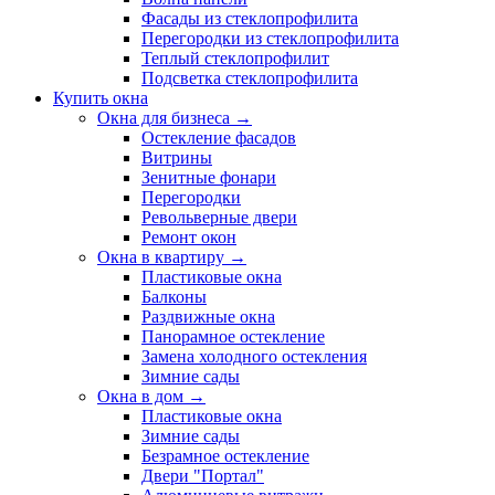
Фасады из стеклопрофилита
Перегородки из стеклопрофилита
Теплый стеклопрофилит
Подсветка стеклопрофилита
Купить окна
Окна для бизнеса →
Остекление фасадов
Витрины
Зенитные фонари
Перегородки
Револьверные двери
Ремонт окон
Окна в квартиру →
Пластиковые окна
Балконы
Раздвижные окна
Панорамное остекление
Замена холодного остекления
Зимние сады
Окна в дом →
Пластиковые окна
Зимние сады
Безрамное остекление
Двери "Портал"