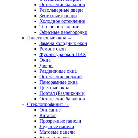
Остекление балконов
Револьверные двери
Зенитные фонари
Холодное остекление
Теплое остекление
Офисные перегородки
Пластиковые окна →
Замена холодных окон
Ремонт окон
Фурнитура окон ПВХ
Окна
Двери
Раздвижные окна
Остекление лоджий
Панорамные окна
Цветные окна
Портал (Раздвижные)
Остекление балконов
Стеклопрофилит →
Описание
Каталог
Прозрачные панели
Ледяные панели
Матовые панели
Волна панели