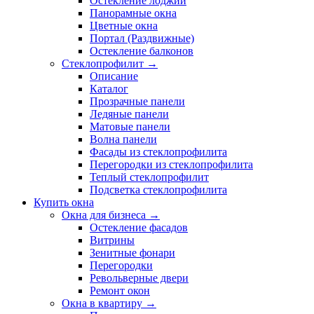
Остекление лоджий
Панорамные окна
Цветные окна
Портал (Раздвижные)
Остекление балконов
Стеклопрофилит →
Описание
Каталог
Прозрачные панели
Ледяные панели
Матовые панели
Волна панели
Фасады из стеклопрофилита
Перегородки из стеклопрофилита
Теплый стеклопрофилит
Подсветка стеклопрофилита
Купить окна
Окна для бизнеса →
Остекление фасадов
Витрины
Зенитные фонари
Перегородки
Револьверные двери
Ремонт окон
Окна в квартиру →